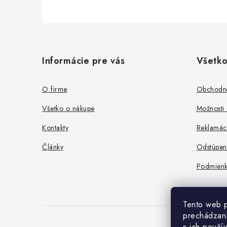
Z
á
Informácie pre vás
Všetko
p
ä
O firme
Obchodn
t
Všetko o nákupe
Možnosti 
i
Kontakty
Reklamác
e
Články
Odstúpen
Podmienk
Tento web p
prechádzaní
s ich použí