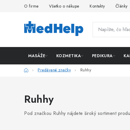
Prejsť
O firme
Všetko o nákupe
Kontakty
Články
na
obsah
MASÁŽE
KOZMETIKA
PEDIKURA
KA
Domov
Predávané značky
Ruhhy
Ruhhy
Pod značkou Ruhhy nájdete široký sortiment prod