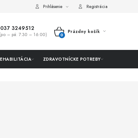
Prihlásenie
Registrácia
037 3249512
Prázdny košík
(po – pá: 7:30 – 16:00)
NÁKUPNÝ
KOŠÍK
REHABILITÁCIA
ZDRAVOTNÍCKE POTREBY
AKCIA