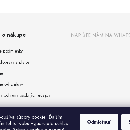
 o nákupe
NAPÍŠTE NÁM NA WHAT
é podmienky
dopravy a platby
ie
ie od zmluvy
y ochrany osobných údajov
oužíva súbory cookie. Ďalším
Odmietnuť
m tohto webu vyjadrujete súhlas
vaním. Súbory cookie a osobné