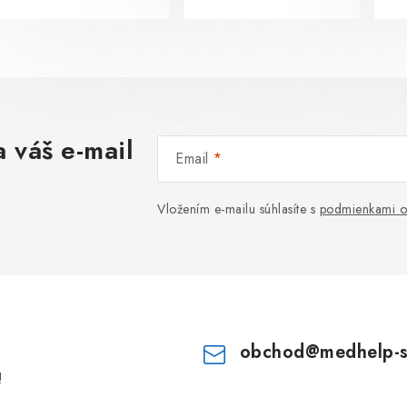
 váš e-mail
Email
Vložením e-mailu súhlasíte s
podmienkami o
obchod
@
medhelp-
!