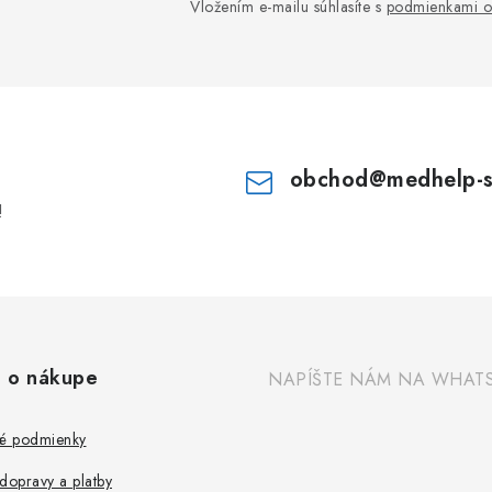
Vložením e-mailu súhlasíte s
podmienkami o
obchod
@
medhelp-
!
 o nákupe
NAPÍŠTE NÁM NA WHAT
é podmienky
dopravy a platby