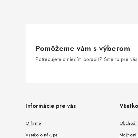
Pomôžeme vám s výberom
Potrebujete s niečím poradiť? Sme tu pre vás
Z
á
Informácie pre vás
Všetko
p
ä
O firme
Obchodn
t
Všetko o nákupe
Možnosti 