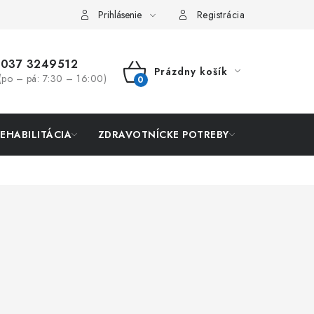
Prihlásenie
Registrácia
037 3249512
Prázdny košík
(po – pá: 7:30 – 16:00)
NÁKUPNÝ
KOŠÍK
REHABILITÁCIA
ZDRAVOTNÍCKE POTREBY
AKCIA