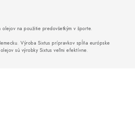
a olejov na použitie predovšetkým v športe.
v Nemecku. Výroba Sixtus prípravkov spĺňa európske
lejov sú výrobky Sixtus veľmi efektívne.