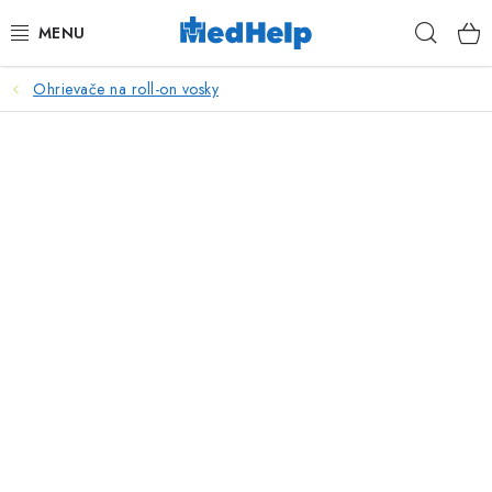
Prejsť
Hľad
na
obsah
Ohrievače na roll-on vosky
MASÁŽE
KOZMETIKA
PEDIKURA
KADERNÍCTVO
MANIKÚRA
TETOVANIE
FITNESS A REHABILITÁCIA