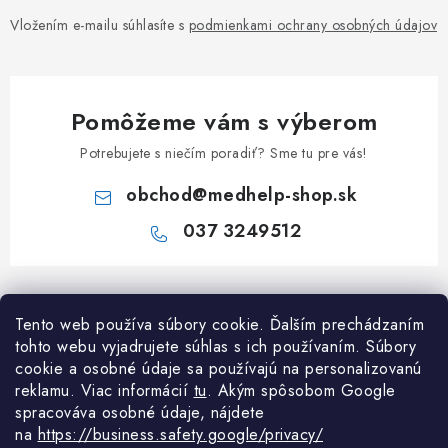
Vložením e-mailu súhlasíte s
podmienkami ochrany osobných údajov
Pomôžeme vám s výberom
Potrebujete s niečím poradiť? Sme tu pre vás!
obchod
@
medhelp-shop.sk
037 3249512
Z
á
Informácie pre vás
Tento web používa súbory cookie. Ďalším prechádzaním
p
tohto webu vyjadrujete súhlas s ich používaním. Súbory
ä
O firme
cookie a osobné údaje sa používajú na personalizovanú
Všetko o nákupe
t
reklamu. Viac informácií
tu
. A
kým spôsobom Google
Všetko o nákupe
i
NAPÍŠTE NÁM NA WHATSAPP
spracováva osobné údaje, nájdete
Obchodné podmienky
na
https://business.safety.google/privacy/
e
Kontakty