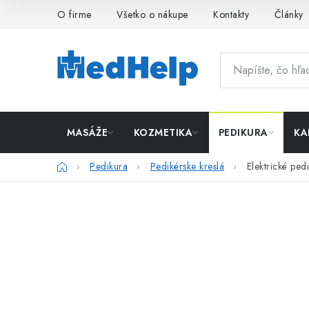
Prejsť
O firme
Všetko o nákupe
Kontakty
Články
na
obsah
MASÁŽE
KOZMETIKA
PEDIKURA
KA
Domov
Pedikura
Pedikérske kreslá
Elektrické ped