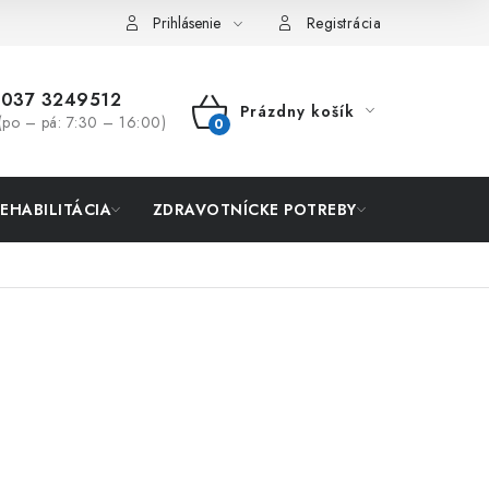
Prihlásenie
Registrácia
037 3249512
Prázdny košík
(po – pá: 7:30 – 16:00)
NÁKUPNÝ
KOŠÍK
REHABILITÁCIA
ZDRAVOTNÍCKE POTREBY
AKCIA