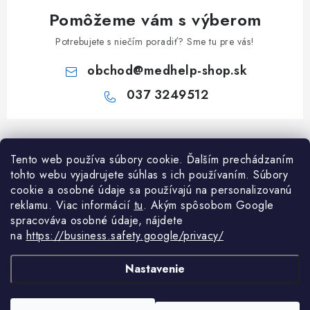
Pomôžeme vám s výberom
Potrebujete s niečím poradiť? Sme tu pre vás!
obchod
@
medhelp-shop.sk
037 3249512
Z
á
Tento web používa súbory cookie. Ďalším prechádzaním
Informácie pre vás
p
tohto webu vyjadrujete súhlas s ich používaním. Súbory
ä
O firme
cookie a osobné údaje sa používajú na personalizovanú
Všetko o nákupe
t
reklamu. Viac informácií
tu
. A
kým spôsobom Google
Všetko o nákupe
spracováva osobné údaje, nájdete
i
NAPÍŠTE NÁM NA WHATSAPP
Obchodné podmienky
na
https://business.safety.google/privacy/
e
Kontakty
Možnosti dopravy a platby
Potrebujete poradiť?
Spýtajte sa nášho
Články
asistenta Med
Nastavenie
Reklamácie
Odstúpenie od zmluvy
Copyright 2026
MedHelp shop
. Všetky práva vyhradené.
Upraviť nastavenie