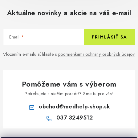
Aktuálne novinky a akcie na váš e-mail
Email
PRIHLÁSIŤ SA
Vložením e-mailu súhlasíte s
podmienkami ochrany osobných údajov
Pomôžeme vám s výberom
Potrebujete s niečím poradiť? Sme tu pre vás!
obchod
@
medhelp-shop.sk
037 3249512
Z