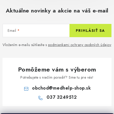
Aktuálne novinky a akcie na váš e-mail
Email
PRIHLÁSIŤ SA
Vložením e-mailu súhlasíte s
podmienkami ochrany osobných údajov
Pomôžeme vám s výberom
Potrebujete s niečím poradiť? Sme tu pre vás!
obchod
@
medhelp-shop.sk
037 3249512
Z