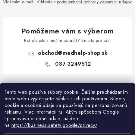
Vložením e-mailu súhlasíte s
podmienkami ochrany osobných údajov
Pomôžeme vám s výberom
Potrebujete s niečím poradiť? Sme tu pre vás!
obchod
@
medhelp-shop.sk
037 3249512
Z
á
Informácie pre vás
Tento web používa súbory cookie. Ďalším prechádzaním
p
tohto webu vyjadrujete súhlas s ich používaním. Súbory
ä
O firme
cookie a osobné údaje sa používajú na personalizovanú
Všetko o nákupe
t
reklamu. Viac informácií
tu
. A
kým spôsobom Google
Všetko o nákupe
i
NAPÍŠTE NÁM NA WHATSAPP
spracováva osobné údaje, nájdete
Obchodné podmienky
na
https://business.safety.google/privacy/
e
Kontakty
Možnosti dopravy a platby
Potrebujete poradiť?
Spýtajte sa nášho