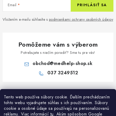
Email
PRIHLÁSIŤ SA
Vložením e-mailu súhlasíte s
podmienkami ochrany osobných údajov
Pomôžeme vám s výberom
Potrebujete s niečím poradiť? Sme tu pre vás!
obchod
@
medhelp-shop.sk
037 3249512
Z
á
Informácie pre vás
Tento web používa súbory cookie. Ďalším prechádzaním
p
tohto webu vyjadrujete súhlas s ich používaním. Súbory
ä
O firme
cookie a osobné údaje sa používajú na personalizovanú
Všetko o nákupe
t
reklamu. Viac informácií
tu
. A
kým spôsobom Google