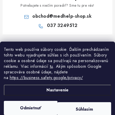
Potrebujete s niečím poradiť? Sme tu pre vás!
obchod
@
medhelp-shop.sk
037 3249512
Z
á
Informácie pre vás
Tento web používa súbory cookie. Ďalším prechádzaním
p
tohto webu vyjadrujete súhlas s ich používaním. Súbory
ä
O firme
cookie a osobné údaje sa používajú na personalizovanú
Všetko o nákupe
t
reklamu. Viac informácií
tu
. A
kým spôsobom Google
Všetko o nákupe
i
NAPÍŠTE NÁM NA WHATSAPP
spracováva osobné údaje, nájdete
Obchodné podmienky
na
https://business.safety.google/privacy/
e
Kontakty
Možnosti dopravy a platby
Potrebujete poradiť?
Spýtajte sa nášho
Články
asistenta Mediho.
Nastavenie
Reklamácie
Odstúpenie od zmluvy
Copyright 2026
MedHelp shop
. Všetky práva vyhradené.
Upraviť nastavenie
Odmietnuť
Súhlasím
cookies
Podmienky ochrany osobných údajov
Vytvoril Shoptet Premium