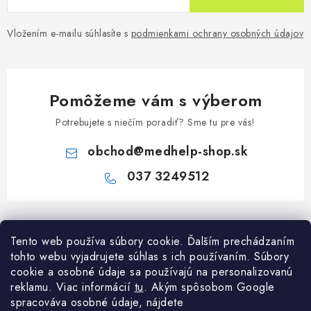
Vložením e-mailu súhlasíte s
podmienkami ochrany osobných údajov
Pomôžeme vám s výberom
Potrebujete s niečím poradiť? Sme tu pre vás!
obchod
@
medhelp-shop.sk
037 3249512
Z
á
Informácie pre vás
Tento web používa súbory cookie. Ďalším prechádzaním
p
tohto webu vyjadrujete súhlas s ich používaním. Súbory
ä
O firme
cookie a osobné údaje sa používajú na personalizovanú
Všetko o nákupe
t
reklamu. Viac informácií
tu
. A
kým spôsobom Google
Všetko o nákupe
i
NAPÍŠTE NÁM NA WHATSAPP
spracováva osobné údaje, nájdete
Obchodné podmienky