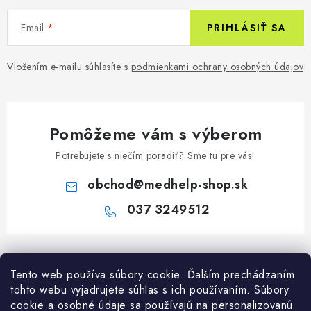
Email
PRIHLÁSIŤ SA
Vložením e-mailu súhlasíte s
podmienkami ochrany osobných údajov
Pomôžeme vám s výberom
Potrebujete s niečím poradiť? Sme tu pre vás!
obchod
@
medhelp-shop.sk
037 3249512
Z
á
Informácie pre vás
Tento web používa súbory cookie. Ďalším prechádzaním
p
tohto webu vyjadrujete súhlas s ich používaním. Súbory
ä
O firme
cookie a osobné údaje sa používajú na personalizovanú
Všetko o nákupe