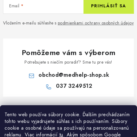
Email
PRIHLÁSIŤ SA
Vložením e-mailu súhlasíte s
podmienkami ochrany osobných údajov
Pomôžeme vám s výberom
Potrebujete s niečím poradiť? Sme tu pre vás!
obchod
@
medhelp-shop.sk
037 3249512
Z
á
Informácie pre vás
Tento web používa súbory cookie. Ďalším prechádzaním
p
tohto webu vyjadrujete súhlas s ich používaním. Súbory
ä
O firme
cookie a osobné údaje sa používajú na personalizovanú
Všetko o nákupe
t
reklamu. Viac informácií
tu
. A
kým spôsobom Google