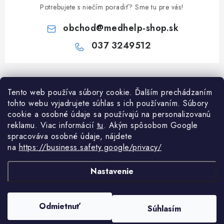
Potrebujete s niečím poradiť? Sme tu pre vás!
obchod
@
medhelp-shop.sk
037 3249512
Z
á
Tento web používa súbory cookie. Ďalším prechádzaním
Informácie pre vás
p
tohto webu vyjadrujete súhlas s ich používaním. Súbory
ä
O firme
cookie a osobné údaje sa používajú na personalizovanú
Všetko o nákupe
t
reklamu. Viac informácií
tu
. A
kým spôsobom Google
Všetko o nákupe
spracováva osobné údaje, nájdete
i
NAPÍŠTE NÁM NA WHATSAPP
Obchodné podmienky
na
https://business.safety.google/privacy/
e
Kontakty
Možnosti dopravy a platby
Potrebujete poradiť?
Spýtajte sa nášho
Články
asistenta Mediho.
Nastavenie
Reklamácie
Odstúpenie od zmluvy
Copyright 2026
MedHelp shop
. Všetky práva vyhradené.
Upraviť nastavenie
Odmietnuť
Súhlasím
cookies
Podmienky ochrany osobných údajov
Vytvoril Shoptet Premium