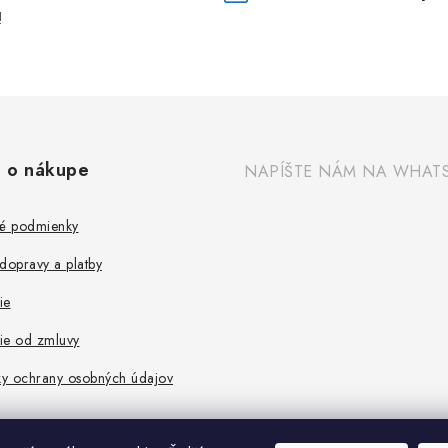
!
 o nákupe
NAPÍŠTE NÁM NA WHAT
é podmienky
dopravy a platby
ie
ie od zmluvy
y ochrany osobných údajov