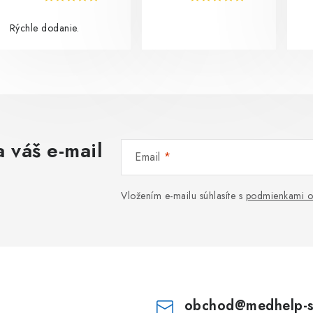
Rýchle dodanie.
 váš e-mail
Email
Vložením e-mailu súhlasíte s
podmienkami o
obchod
@
medhelp-