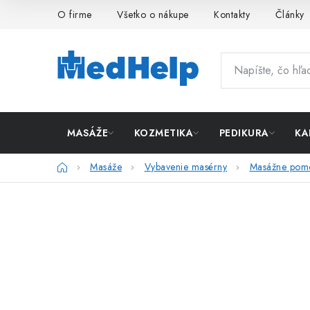
Prejsť
O firme
Všetko o nákupe
Kontakty
Články
na
obsah
MASÁŽE
KOZMETIKA
PEDIKURA
KA
Domov
Masáže
Vybavenie masérny
Masážne pom