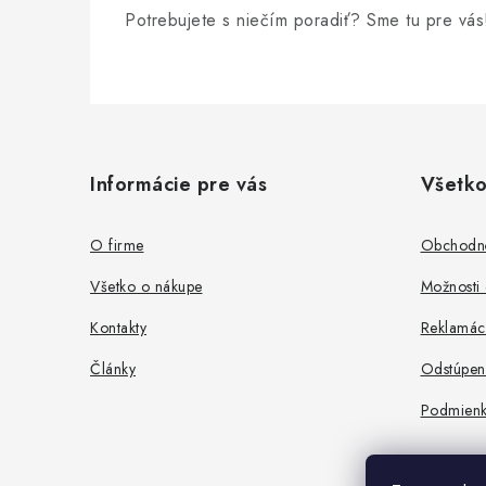
Potrebujete s niečím poradiť? Sme tu pre vás
Z
á
Informácie pre vás
Všetko
p
ä
O firme
Obchodn
t
Všetko o nákupe
Možnosti 
i
Kontakty
Reklamác
e
Články
Odstúpen
Podmienk