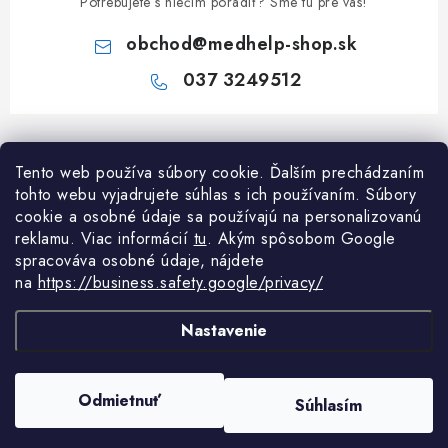
Potrebujete s niečím poradiť? Sme tu pre vás!
obchod
@
medhelp-shop.sk
037 3249512
Z
á
Tento web používa súbory cookie. Ďalším prechádzaním
Informácie pre vás
p
tohto webu vyjadrujete súhlas s ich používaním. Súbory
ä
O firme
cookie a osobné údaje sa používajú na personalizovanú
Všetko o nákupe
t
reklamu. Viac informácií
tu
. A
kým spôsobom Google
Všetko o nákupe
spracováva osobné údaje, nájdete
i
NAPÍŠTE NÁM NA WHATSAPP
Obchodné podmienky
na
https://business.safety.google/privacy/
e
Kontakty
Možnosti dopravy a platby
Potrebujete poradiť?
Spýtajte sa nášho
Články
Nastavenie
asistenta Mediho.
Reklamácie
Odstúpenie od zmluvy
Copyright 2026
MedHelp shop
. Všetky práva vyhradené.
Upraviť nastavenie
Odmietnuť
Súhlasím
cookies
Podmienky ochrany osobných údajov
Vytvoril Shoptet Premium