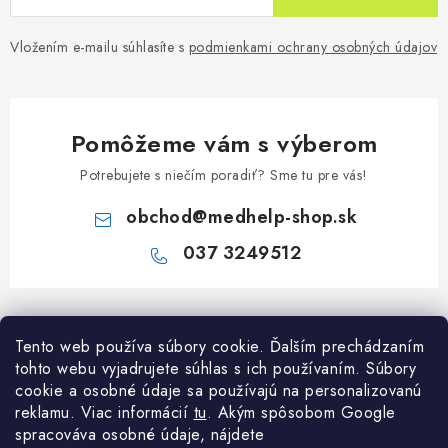
Vložením e-mailu súhlasíte s
podmienkami ochrany osobných údajov
Pomôžeme vám s výberom
Potrebujete s niečím poradiť? Sme tu pre vás!
obchod
@
medhelp-shop.sk
037 3249512
Z
á
Informácie pre vás
Tento web používa súbory cookie. Ďalším prechádzaním
p
tohto webu vyjadrujete súhlas s ich používaním. Súbory
ä
O firme
cookie a osobné údaje sa používajú na personalizovanú
Všetko o nákupe
t
reklamu. Viac informácií
tu
. A
kým spôsobom Google
Všetko o nákupe
i
NAPÍŠTE NÁM NA WHATSAPP
spracováva osobné údaje, nájdete
Obchodné podmienky