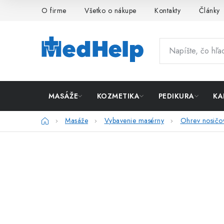
Prejsť
O firme
Všetko o nákupe
Kontakty
Články
na
obsah
MASÁŽE
KOZMETIKA
PEDIKURA
KA
Domov
Masáže
Vybavenie masérny
Ohrev nosičov