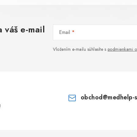
 váš e-mail
Email
Vložením e-mailu súhlasíte s
podmienkami o
obchod
@
medhelp-
!