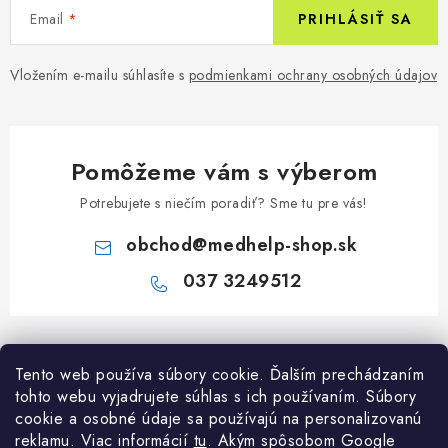
Email
PRIHLÁSIŤ SA
Vložením e-mailu súhlasíte s
podmienkami ochrany osobných údajov
Pomôžeme vám s výberom
Potrebujete s niečím poradiť? Sme tu pre vás!
obchod
@
medhelp-shop.sk
037 3249512
Z
á
Informácie pre vás
Tento web používa súbory cookie. Ďalším prechádzaním
p
tohto webu vyjadrujete súhlas s ich používaním. Súbory
ä
O firme
cookie a osobné údaje sa používajú na personalizovanú
Všetko o nákupe
t
reklamu. Viac informácií
tu
. A
kým spôsobom Google