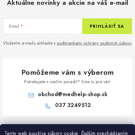
Aktuálne novinky a akcie na váš e-mail
Email
PRIHLÁSIŤ SA
Vložením e-mailu súhlasíte s
podmienkami ochrany osobných údajov
Pomôžeme vám s výberom
Potrebujete s niečím poradiť? Sme tu pre vás!
obchod
@
medhelp-shop.sk
037 3249512
Z
á
Informácie pre vás
Tento web používa súbory cookie. Ďalším prechádzaním