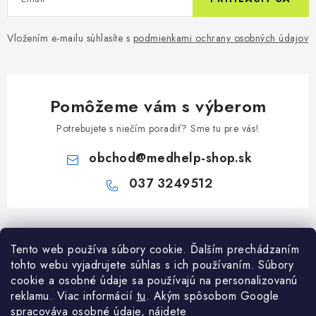
Vložením e-mailu súhlasíte s
podmienkami ochrany osobných údajov
Pomôžeme vám s výberom
Potrebujete s niečím poradiť? Sme tu pre vás!
obchod
@
medhelp-shop.sk
037 3249512
Z
á
Informácie pre vás
Tento web používa súbory cookie. Ďalším prechádzaním
p
tohto webu vyjadrujete súhlas s ich používaním. Súbory
ä
O firme
cookie a osobné údaje sa používajú na personalizovanú
Všetko o nákupe
t
reklamu. Viac informácií
tu
. A
kým spôsobom Google
Všetko o nákupe
i
NAPÍŠTE NÁM NA WHATSAPP
spracováva osobné údaje, nájdete
Obchodné podmienky