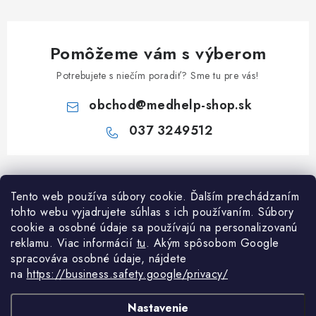
Pomôžeme vám s výberom
Potrebujete s niečím poradiť? Sme tu pre vás!
obchod
@
medhelp-shop.sk
037 3249512
Z
á
Informácie pre vás
Tento web používa súbory cookie. Ďalším prechádzaním
p
tohto webu vyjadrujete súhlas s ich používaním. Súbory
ä
O firme
cookie a osobné údaje sa používajú na personalizovanú
Všetko o nákupe
t
reklamu. Viac informácií
tu
. A
kým spôsobom Google
Všetko o nákupe
i
NAPÍŠTE NÁM NA WHATSAPP
spracováva osobné údaje, nájdete
Obchodné podmienky
na
https://business.safety.google/privacy/
e
Kontakty
Možnosti dopravy a platby
Potrebujete poradiť?
Spýtajte sa nášho
Články
asi
Nastavenie
Reklamácie