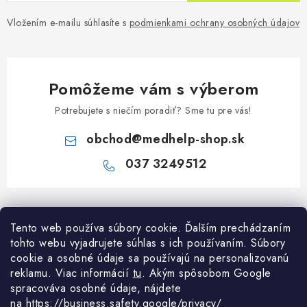
Vložením e-mailu súhlasíte s
podmienkami ochrany osobných údajov
Pomôžeme vám s výberom
Potrebujete s niečím poradiť? Sme tu pre vás!
obchod
@
medhelp-shop.sk
037 3249512
Z
á
Informácie pre vás
Tento web používa súbory cookie. Ďalším prechádzaním
p
tohto webu vyjadrujete súhlas s ich používaním. Súbory
ä
O firme
cookie a osobné údaje sa používajú na personalizovanú
Všetko o nákupe
t
reklamu. Viac informácií
tu
. A
kým spôsobom Google
Všetko o nákupe
i
NAPÍŠTE NÁM NA WHATSAPP
spracováva osobné údaje, nájdete
Obchodné podmienky
na
https://business.safety.google/privacy/
Kontakty