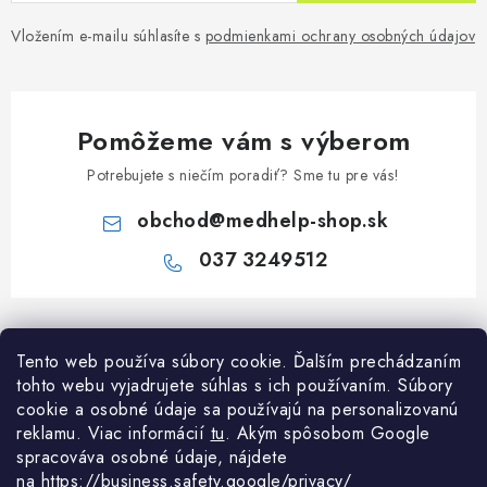
Vložením e-mailu súhlasíte s
podmienkami ochrany osobných údajov
Pomôžeme vám s výberom
Potrebujete s niečím poradiť? Sme tu pre vás!
obchod
@
medhelp-shop.sk
037 3249512
Z
á
Informácie pre vás
Tento web používa súbory cookie. Ďalším prechádzaním
p
tohto webu vyjadrujete súhlas s ich používaním. Súbory
ä
O firme
cookie a osobné údaje sa používajú na personalizovanú
Všetko o nákupe
t
reklamu. Viac informácií
tu
. A
kým spôsobom Google
Všetko o nákupe
i
NAPÍŠTE NÁM NA WHATSAPP
spracováva osobné údaje, nájdete
Obchodné podmienky
na
https://business.safety.google/privacy/
Kontakty