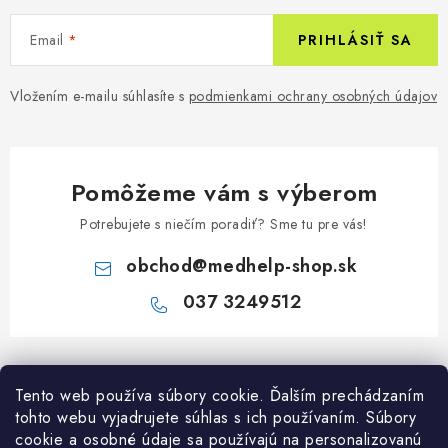
Email
PRIHLÁSIŤ SA
Vložením e-mailu súhlasíte s
podmienkami ochrany osobných údajov
Pomôžeme vám s výberom
Potrebujete s niečím poradiť? Sme tu pre vás!
obchod
@
medhelp-shop.sk
037 3249512
Z
á
Informácie pre vás
Tento web používa súbory cookie. Ďalším prechádzaním
p
tohto webu vyjadrujete súhlas s ich používaním. Súbory
ä
O firme
cookie a osobné údaje sa používajú na personalizovanú
Všetko o nákupe