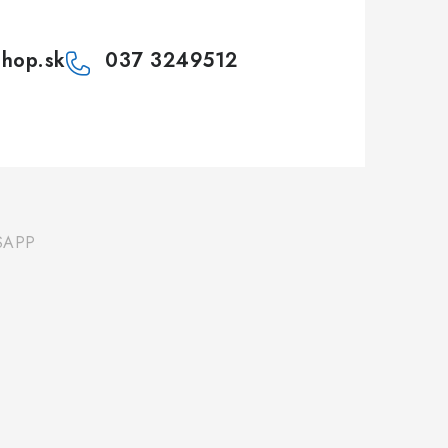
shop.sk
037 3249512
SAPP