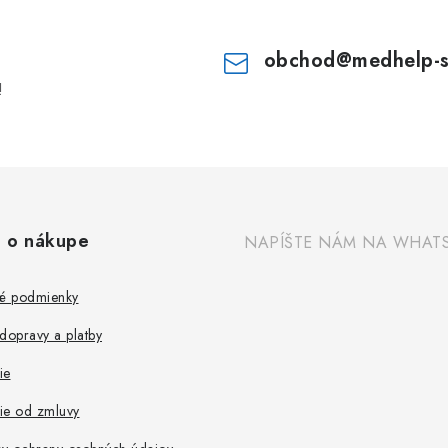
obchod
@
medhelp-
!
 o nákupe
NAPÍŠTE NÁM NA WHAT
é podmienky
dopravy a platby
ie
ie od zmluvy