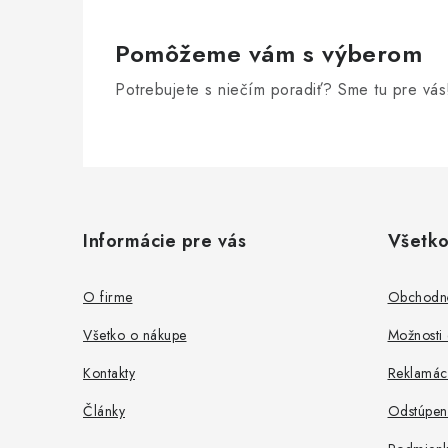
Pomôžeme vám s výberom
Potrebujete s niečím poradiť? Sme tu pre vás
Z
á
Informácie pre vás
Všetko
p
ä
O firme
Obchodn
t
Všetko o nákupe
Možnosti 
i
Kontakty
Reklamác
e
Články
Odstúpen