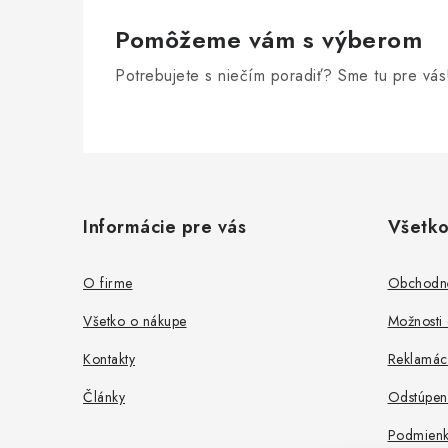
Pomôžeme vám s výberom
Potrebujete s niečím poradiť? Sme tu pre vás
Z
á
Informácie pre vás
Všetko
p
ä
O firme
Obchodn
t
Všetko o nákupe
Možnosti 
i
Kontakty
Reklamác
e
Články
Odstúpen
Podmienk