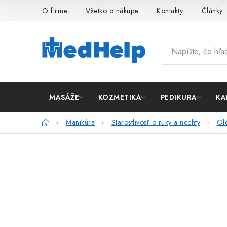
Prejsť
O firme
Všetko o nákupe
Kontakty
Články
na
obsah
MASÁŽE
KOZMETIKA
PEDIKURA
KA
Domov
Manikúra
Starostlivosť o ruky a nechty
Ole