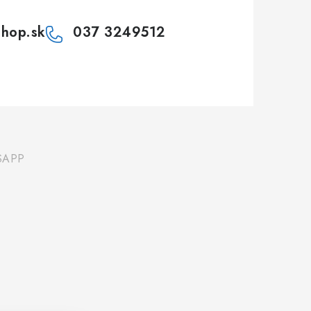
shop.sk
037 3249512
SAPP