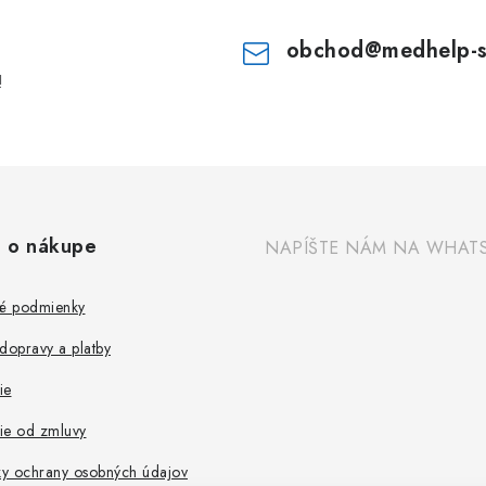
obchod
@
medhelp-
!
 o nákupe
NAPÍŠTE NÁM NA WHAT
é podmienky
dopravy a platby
ie
ie od zmluvy
y ochrany osobných údajov