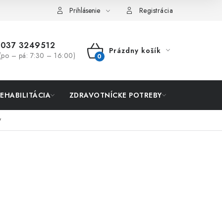
Prihlásenie
Registrácia
037 3249512
Prázdny košík
(po – pá: 7:30 – 16:00)
NÁKUPNÝ
KOŠÍK
REHABILITÁCIA
ZDRAVOTNÍCKE POTREBY
AKCIA
y