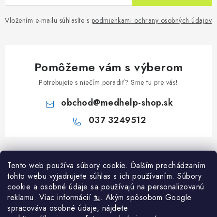
Vložením e-mailu súhlasíte s
podmienkami ochrany osobných údajov
Pomôžeme vám s výberom
Potrebujete s niečím poradiť? Sme tu pre vás!
obchod
@
medhelp-shop.sk
037 3249512
Z
á
Informácie pre vás
Tento web používa súbory cookie. Ďalším prechádzaním
p
tohto webu vyjadrujete súhlas s ich používaním. Súbory
ä
O firme
cookie a osobné údaje sa používajú na personalizovanú
Všetko o nákupe
t
reklamu. Viac informácií
tu
. A
kým spôsobom Google
Všetko o nákupe
i
NAPÍŠTE NÁM NA WHATSAPP
spracováva osobné údaje, nájdete
Obchodné podmienky