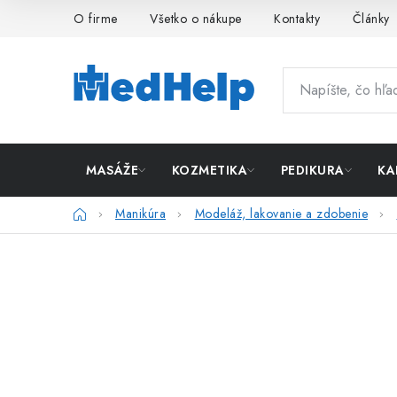
Prejsť
O firme
Všetko o nákupe
Kontakty
Články
na
obsah
MASÁŽE
KOZMETIKA
PEDIKURA
KA
Domov
Manikúra
Modeláž, lakovanie a zdobenie