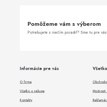
Pomôžeme vám s výberom
Potrebujete s niečím poradiť? Sme tu pre vás
Z
á
Informácie pre vás
Všetko
p
ä
O firme
Obchodn
t
Všetko o nákupe
Možnosti 
i
Kontakty
Reklamác