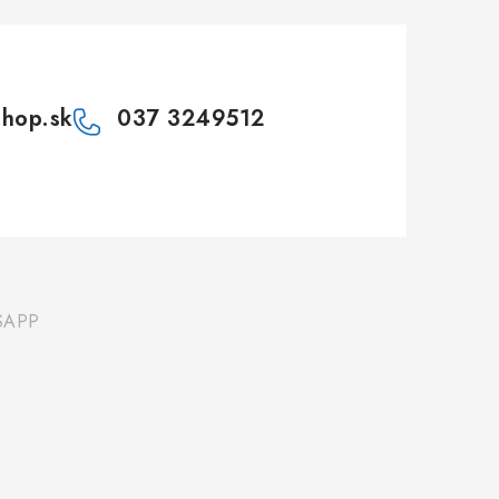
shop.sk
037 3249512
SAPP