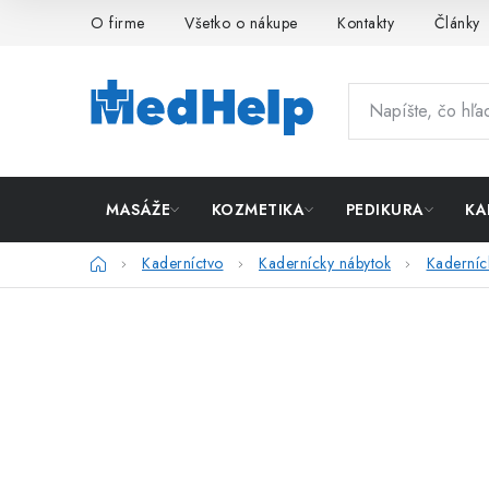
Prejsť
O firme
Všetko o nákupe
Kontakty
Články
na
obsah
MASÁŽE
KOZMETIKA
PEDIKURA
KA
Domov
Kaderníctvo
Kadernícky nábytok
Kaderníc