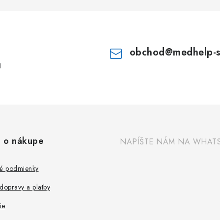
obchod
@
medhelp-
!
 o nákupe
NAPÍŠTE NÁM NA WHAT
é podmienky
dopravy a platby
ie