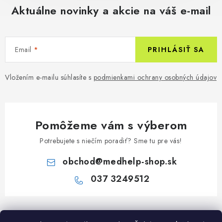
Aktuálne novinky a akcie na váš e-mail
Email
PRIHLÁSIŤ SA
Vložením e-mailu súhlasíte s
podmienkami ochrany osobných údajov
Pomôžeme vám s výberom
Potrebujete s niečím poradiť? Sme tu pre vás!
obchod
@
medhelp-shop.sk
037 3249512
Z
á