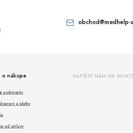
obchod
@
medhelp-
!
 o nákupe
NAPÍŠTE NÁM NA WHAT
é podmienky
dopravy a platby
ie
ie od zmluvy