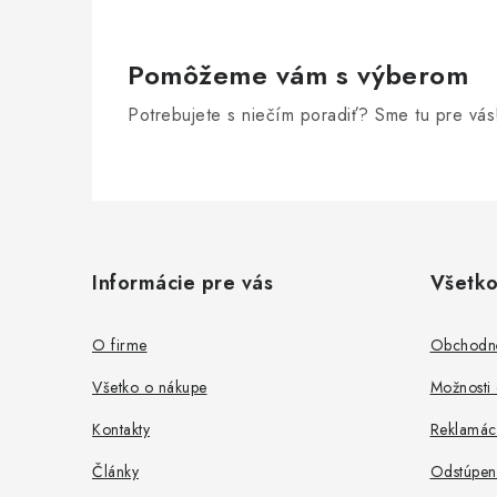
Pomôžeme vám s výberom
Potrebujete s niečím poradiť? Sme tu pre vás
Z
á
Informácie pre vás
Všetko
p
ä
O firme
Obchodn
t
Všetko o nákupe
Možnosti 
i
Kontakty
Reklamác
e
Články
Odstúpen