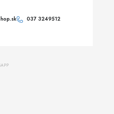
shop.sk
037 3249512
SAPP