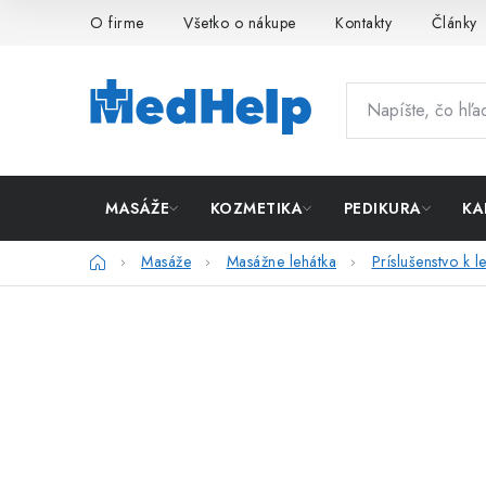
Prejsť
O firme
Všetko o nákupe
Kontakty
Články
na
obsah
MASÁŽE
KOZMETIKA
PEDIKURA
KA
Domov
Masáže
Masážne lehátka
Príslušenstvo k 