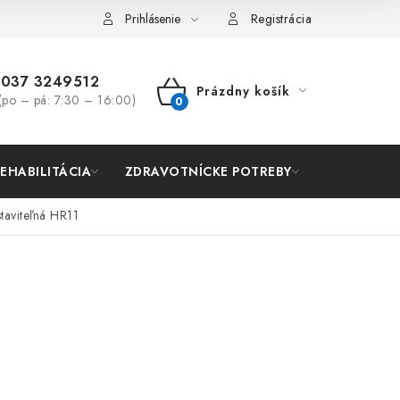
Prihlásenie
Registrácia
037 3249512
Prázdny košík
(po – pá: 7:30 – 16:00)
NÁKUPNÝ
KOŠÍK
REHABILITÁCIA
ZDRAVOTNÍCKE POTREBY
AKCIA
taviteľná HR11