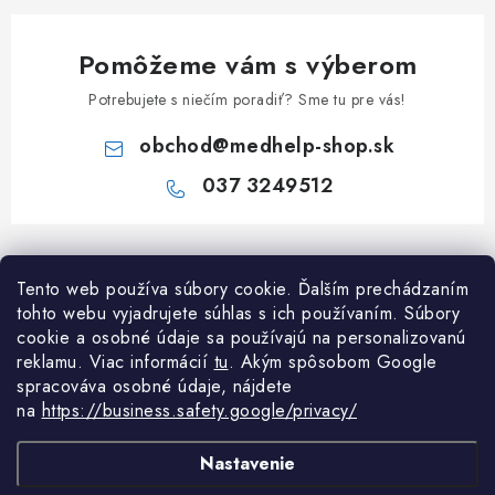
Pomôžeme vám s výberom
Potrebujete s niečím poradiť? Sme tu pre vás!
obchod
@
medhelp-shop.sk
037 3249512
Z
á
Tento web používa súbory cookie. Ďalším prechádzaním
Informácie pre vás
p
tohto webu vyjadrujete súhlas s ich používaním. Súbory
ä
O firme
cookie a osobné údaje sa používajú na personalizovanú
Všetko o nákupe
t
reklamu. Viac informácií
tu
. A
kým spôsobom Google
Všetko o nákupe
spracováva osobné údaje, nájdete
i
NAPÍŠTE NÁM NA WHATSAPP
Obchodné podmienky
na
https://business.safety.google/privacy/
e
Kontakty
Možnosti dopravy a platby
Potrebujete poradiť?
Spýtajte sa nášho
Články
asistenta Mediho.
Nastavenie
Reklamácie