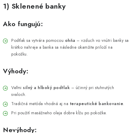
ZDRAVOTNÍCKE POTREBY
1) Sklenené banky
AKCIA
Ako fungujú:
VÝPREDAJ
Podtlak sa vytvára pomocou
ohňa
– vzduch vo vnútri banky sa
NOVINKY
krátko nahreje a banka sa následne okamžite priloží na
pokožku.
ZNAČKY
Výhody:
O firme
Všetko o nákupe
Kontakty
Články
Veľmi
silný a hlboký podtlak
– účinný pri stuhnutých
svaloch.
Tradičná metóda vhodná aj na
terapeutické bankovanie
.
Pri použití masážneho oleja dobre kĺžu po pokožke.
Nevýhody: