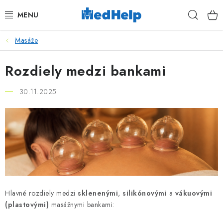
Prejsť
Hľad
na
obsah
Masáže
MASÁŽE
Rozdiely medzi bankami
KOZMETIKA
30.11.2025
PEDIKURA
KADERNÍCTVO
MANIKÚRA
TETOVANIE
Hlavné rozdiely medzi
sklenenými
,
silikónovými
a
vákuovými
FITNESS A REHABILITÁCIA
(plastovými)
masážnymi bankami: