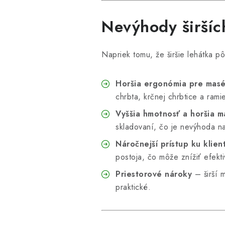
Nevýhody širšíc
Napriek tomu, že širšie lehátka p
Horšia ergonómia pre mas
chrbta, krčnej chrbtice a rami
Vyššia hmotnosť a horšia m
skladovaní, čo je nevýhoda n
Náročnejší prístup ku klien
postoja, čo môže znížiť efekt
Priestorové nároky
– širší 
praktické.