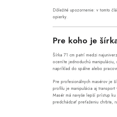
Dôležité upozornenie: v tomto člá
opierky.
Pre koho je šírk
Šírka 71 cm patrí medzi najuniver
oceníte jednoduchú manipuláciu, n
napríklad do spálne alebo pracov
Pre profesionálnych masérov je š
profilu je manipulácia aj transpor
Masér má navyše lepší prístup ku 
predchádzať preťaženiu chrbta, ra