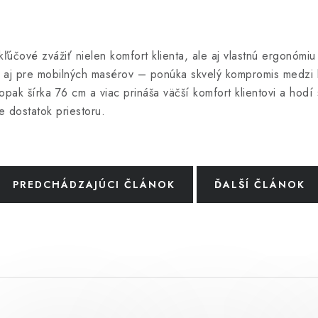
kľúčové zvážiť nielen komfort klienta, ale aj vlastnú ergonómiu
e aj pre mobilných masérov – ponúka skvelý kompromis medzi
k šírka 76 cm a viac prináša väčší komfort klientovi a hodí 
e dostatok priestoru.
PREDCHÁDZAJÚCI ČLÁNOK
ĎALŠÍ ČLÁNOK