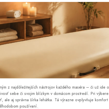
ným z najdôležitejších nástrojov každého maséra – či už ide o
stlivosť sebe či svojim blízkym v domácom prostredí. Pri výber
ť, ale aj správna šírka lehátka. Tá výrazne ovplyvňuje komfort
i dlhodobom používaní.