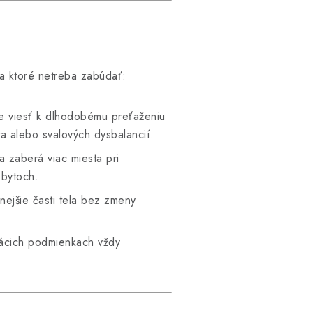
na ktoré netreba zabúdať:
e viesť k dlhodobému preťaženiu
ta alebo svalových dysbalancií.
a zaberá viac miesta pri
 bytoch.
nejšie časti tela bez zmeny
mácich podmienkach vždy