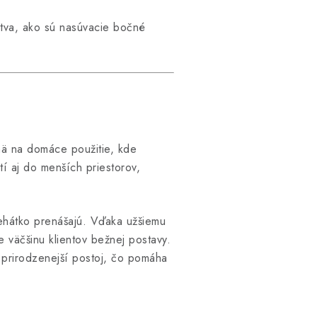
stva, ako sú nasúvacie bočné
jmä na domáce použitie, kde
í aj do menších priestorov,
lehátko prenášajú. Vďaka užšiemu
e väčšinu klientov bežnej postavy.
i prirodzenejší postoj, čo pomáha