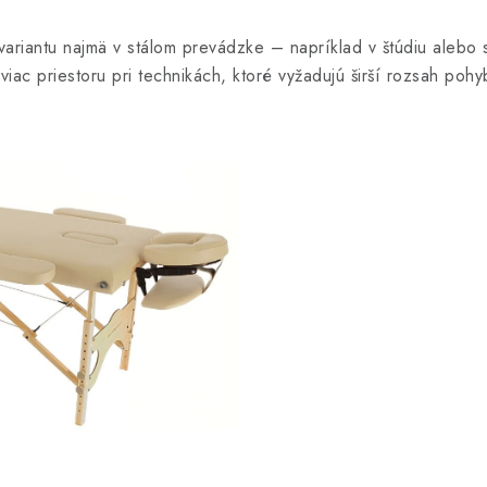
u variantu najmä v stálom prevádzke – napríklad v štúdiu alebo
iac priestoru pri technikách, ktoré vyžadujú širší rozsah pohybu