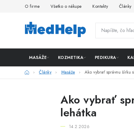
Prejsť
O firme
Všetko o nákupe
Kontakty
Články
na
obsah
MASÁŽE
KOZMETIKA
PEDIKURA
KA
Domov
Články
Masáže
Ako vybrať správnu šírku 
Ako vybrať sp
lehátka
14.2.2026