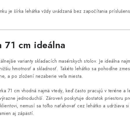
nku je šírka lehátka vždy uvádzaná bez započítania príslušen
a 71 cm ideálna
zálnejšie varianty skladacích masérskych stolov. Je ideálna na
ižšiu hmotnosť a skladnosť. Takéto lehátko sa pohodlne zmest
ne, a po zložení nezaberie veľa miesta.
írka 71 cm vhodná najmä vtedy, keď často pracujú v teréne a 
t výrazne jednoduchší. Zároveň poskytuje dostatok priestoru pr
klientovi, nemusí sa toľko naťahovať cez lehátko a udržiava s
mien aj zápästí.