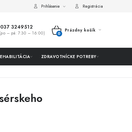
Prihlásenie
Registrácia
037 3249512
Prázdny košík
(po – pá: 7:30 – 16:00)
NÁKUPNÝ
KOŠÍK
REHABILITÁCIA
ZDRAVOTNÍCKE POTREBY
AKCIA
asérskeho