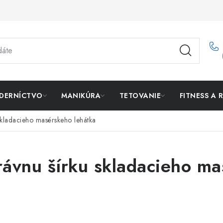
DERNÍCTVO
MANIKÚRA
TETOVANIE
FITNESS A 
skladacieho masérskeho lehátka
rávnu šírku skladacieho m