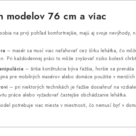
h modelov 76 cm a viac
ôsobia na prvý pohľad komfortnejšie, majú aj svoje nevýhody, 
éra
– masér sa musí viac naťahovať cez šírku lehátka, čo môž
en. Pri každodennej práci to môže zvyšovať riziko bolesti chrb
anipulácia
– širšia konštrukcia býva ťažšia, horšie sa prenáša 
ajmä pre mobilných masérov alebo domáce použitie v menších
tovi
– pri niektorých technikách je ťažšie dosiahnuť na vzdiale
ivitu práce alebo vyžadovať častejšie obchádzanie lehátka.
model potrebuje viac miesta v miestnosti, čo nemusí byť v do