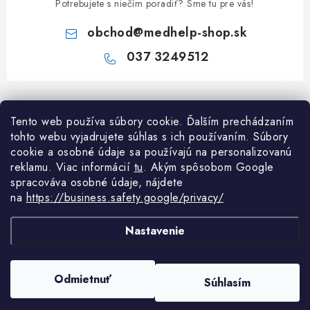
Potrebujete s niečím poradiť? Sme tu pre vás!
obchod
@
medhelp-shop.sk
037 3249512
Z
á
Tento web používa súbory cookie. Ďalším prechádzaním
Informácie pre vás
p
tohto webu vyjadrujete súhlas s ich používaním. Súbory
ä
O firme
cookie a osobné údaje sa používajú na personalizovanú
Všetko o nákupe
t
reklamu. Viac informácií
tu
. A
kým spôsobom Google
Všetko o nákupe
spracováva osobné údaje, nájdete
i
NAPÍŠTE NÁM NA WHATSAPP
Obchodné podmienky
na
https://business.safety.google/privacy/
e
Kontakty
Možnosti dopravy a platby
Potrebujete poradiť?
Spýtajte sa nášho
Články
asistenta Mediho.
Nastavenie
Reklamácie
Odstúpenie od zmluvy
Copyright 2026
MedHelp shop
. Všetky práva vyhradené.
Upraviť nastavenie
Odmietnuť
Súhlasím
cookies
Podmienky ochrany osobných údajov
Vytvoril Shoptet Premium