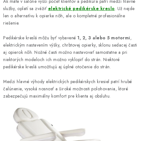
Ak máte v salóne vyšší počet klientov a pedikúra patrí medzi hlavné
služby, oplatí sa zvážiť
elektrické pedikérske kreslo
. Už nejde
len o alternatívu k opierke nôh, ale o kompletné profesionálne
riešenie.
Pedikérske kreslá môžu byť vybavené
1, 2, 3 alebo 5 motormi
,
elektrickým nastavením výšky, chrbtovej opierky, sklonu sedacej časti
aj opierok nôh. Nožné časti možno nastavovať samostatne a pri
niektorých modeloch ich možno vyklopiť do strán. Niektoré
pedikérske kreslá umožňujú aj úplné otočenie do strán.
Medzi hlavné výhody elektrických pedikérskych kresiel patrí hrubé
čalúnenie, vysoká nosnosť a široké možnosti polohovania, ktoré
zabezpečujú maximálny komfort pre klienta aj obsluhu.