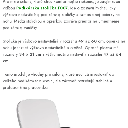
Pre malé salóny, ktoré chcú komfortnejšie riešenie, je zaujímavou
voľbou
Pedikérska stolička F007
. Ide o zostavu hydraulicky
výškovo nastaviteľnej pedikérskej stoličky a samostatnej opierky na
nohu. Medzi stoličkou a opierkou zostáva priestor na umiestnenie
pedikérskej vaničky.
Stolička je výškovo nastaviteľná v rozsahu
49 až 60 cm
, opierka na
nohu je taktiež výškovo nastaviteľná a otočná. Oporná plocha má
rozmery
34 × 21 cm
a výšku možno nastaviť v rozsahu
47 až 64
cm
.
Tento model je vhodný pre salóny, ktoré nechcú investovať do
veľkého pedikérskeho kresla, ale zároveň potrebujú stabilné a
profesionálne pracovisko.