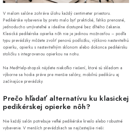
ZDRAVOTNÍCKE POTREBY
V malom salóne zohráva úlohu každý centimeter priestoru.
AKCIA
Pedikérske vybavenie by preto malo byť praktické, ľahko prenosné,
jednoducho umývateľné a ideálne dostupné bez dlhého čakania.
VÝPREDAJ
Klasická pedikérska opierka nôh nie je jedinou možnosťou – podľa
typu prevádzky môžete zvoliť penovú podložku, výškovo nastaviteľnú
NOVINKY
opierku, opierku s nastaviteľným sklonom alebo dokonca pedikérsku
stoličku s integrovanou opierkou na nohu.
ZNAČKY
Na MedHelp-shop.sk nájdete niekoľko riešení, ktoré sú skladom a
výborne sa hodia práve pre menšie salóny, mobilnú pedikúru aj
O firme
Všetko o nákupe
Kontakty
Články
začínajúce prevádzky.
Prečo hľadať alternatívu ku klasickej
pedikérskej opierke nôh?
Nie každý salón potrebuje veľké pedikérske kreslo alebo robustné
vybavenie. V menších prevádzkach sa najčastejšie rieši: