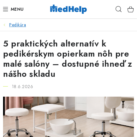
Prejsť
Hľad
na
obsah
Pedikúra
MASÁŽE
5 praktických alternatív k
KOZMETIKA
pedikérskym opierkam nôh pre
PEDIKURA
malé salóny – dostupné ihneď z
nášho skladu
KADERNÍCTVO
18.6.2026
MANIKÚRA
TETOVANIE
FITNESS A REHABILITÁCIA