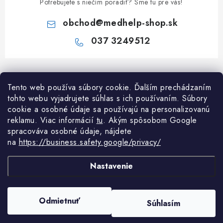
Potrebujete s niečím poradiť? Sme tu pre vás!
obchod
@
medhelp-shop.sk
037 3249512
Z
á
Informácie pre vás
Tento web používa súbory cookie. Ďalším prechádzaním
p
tohto webu vyjadrujete súhlas s ich používaním. Súbory
ä
O firme
cookie a osobné údaje sa používajú na personalizovanú
Všetko o nákupe
t
reklamu. Viac informácií
tu
. A
kým spôsobom Google
Všetko o nákupe
i
NAPÍŠTE NÁM NA WHATSAPP
spracováva osobné údaje, nájdete
Obchodné podmienky
na
https://business.safety.google/privacy/
e
Kontakty
Možnosti dopravy a platby
Potrebujete poradiť?
Spýtajte sa nášho
Články
asistenta Mediho.
Nastavenie
Reklamácie
Odstúpenie od zmluvy
Copyright 2026
MedHelp shop
. Všetky práva vyhradené.
Upraviť nastavenie
Odmietnuť
Súhlasím
cookies
Podmienky ochrany osobných údajov
Vytvoril Shoptet Premium