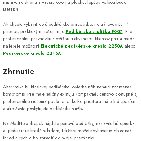
nastavenie sklonu a väčšiu opornú plochu, lepšou voľbou bude
DM104
.
Ak chcete vybaviť celé pedikérske pracovisko, no zároveň šetriť
priestor, praktickým riešením je
Pedikérska stolička F007
. Pre
profesionálnu prevádzku s vyššou frekvenciou klientov patria medzi
najlepšie možnosti
Elektrické pedikérske kreslo 2250A
alebo
Pedikérske kreslo 2245A
.
Zhrnutie
Alternatíva ku klasickej pedikérskej opierke nôh nemusí znamenať
kompromis. Pre malé salóny existujú kompaktné, cenovo dostupné aj
profesionálne riešenia podľa toho, koľko priestoru máte k dispozícii
a ako často poskytujete pedikérske služby.
Na MedHelp-shop.sk nájdete penové podložky, nastaviteľné opierky
aj pedikérske kreslá skladom, takže si môžete vybavenie objednať
ihneď a rýchlo ho zaradiť do svojej prevádzky.