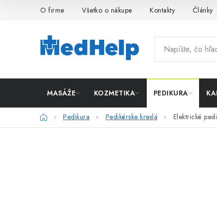
Prejsť
O firme
Všetko o nákupe
Kontakty
Články
na
obsah
MASÁŽE
KOZMETIKA
PEDIKURA
KA
Domov
Pedikura
Pedikérske kreslá
Elektrické ped