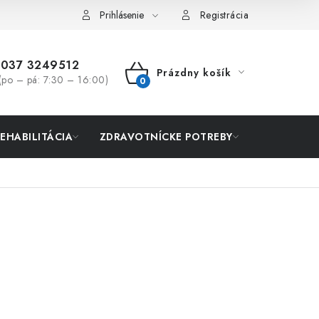
Prihlásenie
Registrácia
037 3249512
Prázdny košík
(po – pá: 7:30 – 16:00)
NÁKUPNÝ
KOŠÍK
REHABILITÁCIA
ZDRAVOTNÍCKE POTREBY
AKCIA