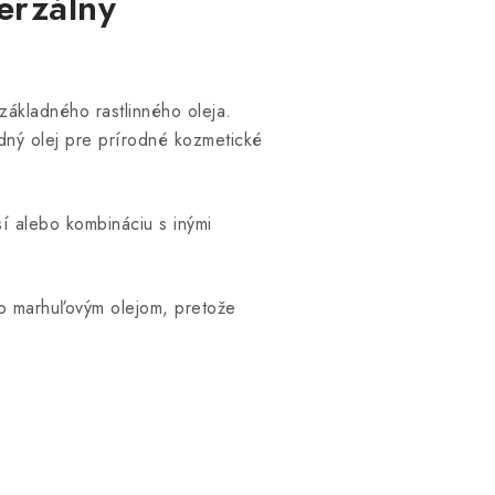
erzálny
 základného rastlinného oleja.
dný olej pre prírodné kozmetické
í alebo kombináciu s inými
o marhuľovým olejom, pretože