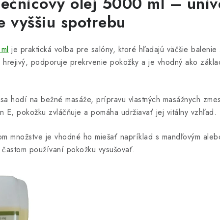
nečnicový olej 5000 ml – univ
e vyššiu spotrebu
 ml
je praktická voľba pre salóny, ktoré hľadajú väčšie balenie
 hrejivý, podporuje prekrvenie pokožky a je vhodný ako zákla
 sa hodí na bežné masáže, prípravu vlastných masážnych zmes
ín E, pokožku zvláčňuje a pomáha udržiavať jej vitálny vzhľad.
om množstve je vhodné ho miešať napríklad s mandľovým aleb
i častom používaní pokožku vysušovať.