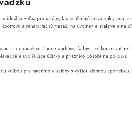
vádzku
je ideálna voľba pre salóny, ktoré hľadajú univerzálny neutrál
 športovú a rehabilitačnú masáž, na uvoľnenie svalstva a na ú
enie — neobsahuje žiadne parfumy, farbivá ani konzervačné lá
relaxačné a uvoľňujúce účinky a priaznivo pôsobí na pokožku.
kou voľbou pre masérne a salóny s vyššou dennou spotrebou, k