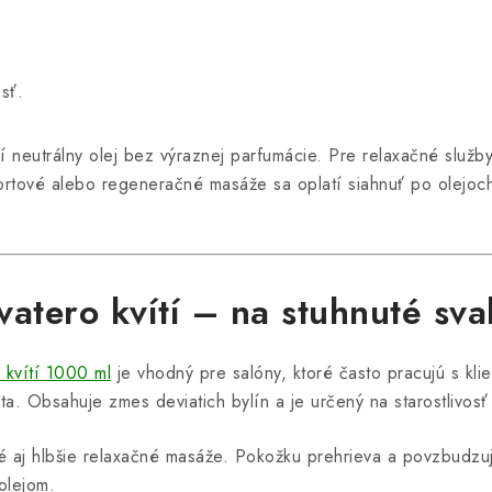
,
sť.
í neutrálny olej bez výraznej parfumácie. Pre relaxačné služ
portové alebo regeneračné masáže sa oplatí siahnuť po olejoc
vatero kvítí – na stuhnuté sva
 kvítí 1000 ml
je vhodný pre salóny, ktoré často pracujú s klie
bta. Obsahuje zmes deviatich bylín a je určený na starostlivos
 aj hlbšie relaxačné masáže. Pokožku prehrieva a povzbudzuj
olejom.