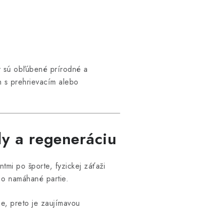
by sú obľúbené prírodné a
h s prehrievacím alebo
ly a regeneráciu
ntmi po športe, fyzickej záťaži
ť o namáhané partie.
e, preto je zaujímavou