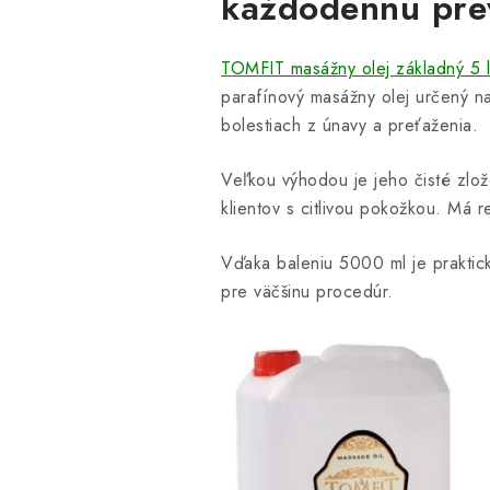
každodennú pre
TOMFIT masážny olej základný 5 l
parafínový masážny olej určený na
bolestiach z únavy a preťaženia.
Veľkou výhodou je jeho čisté zlož
klientov s citlivou pokožkou. Má 
Vďaka baleniu 5000 ml je praktic
pre väčšinu procedúr.