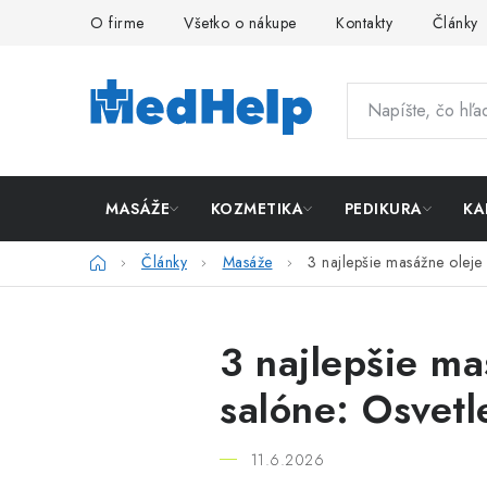
Prejsť
O firme
Všetko o nákupe
Kontakty
Články
na
obsah
MASÁŽE
KOZMETIKA
PEDIKURA
KA
Domov
Články
Masáže
3 najlepšie masážne oleje
3 najlepšie ma
salóne: Osvetl
11.6.2026