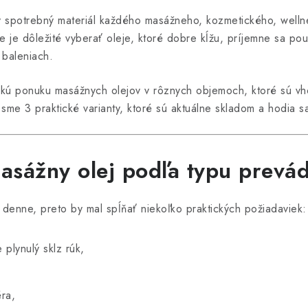
ý spotrebný materiál každého masážneho, kozmetického, welln
 je dôležité vyberať oleje, ktoré dobre kĺžu, príjemne sa po
 baleniach.
kú ponuku masážnych olejov v rôznych objemoch, ktoré sú vh
 sme 3 praktické varianty, ktoré sú aktuálne skladom a hodia s
asážny olej podľa typu prevá
denne, preto by mal spĺňať niekoľko praktických požiadaviek:
plynulý sklz rúk,
éra,