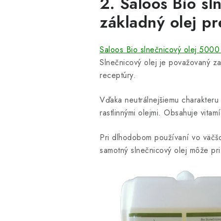
2. Saloos Bio sl
základný olej pr
Saloos Bio slnečnicový olej 5000
Slnečnicový olej je považovaný za
receptúry.
Vďaka neutrálnejšiemu charakteru
rastlinnými olejmi. Obsahuje vitam
Pri dlhodobom používaní vo väčš
samotný slnečnicový olej môže pr