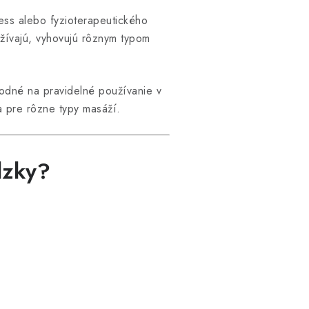
ess alebo fyzioterapeutického
užívajú, vyhovujú rôznym typom
odné na pravidelné používanie v
a pre rôzne typy masáží.
dzky?