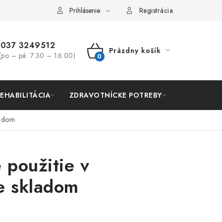
Prihlásenie
Registrácia
037 3249512
Prázdny košík
(po – pá: 7:30 – 16:00)
NÁKUPNÝ
KOŠÍK
REHABILITÁCIA
ZDRAVOTNÍCKE POTREBY
AKCIA
ladom
 použitie v
me skladom